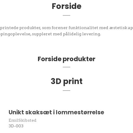
Forside
printede produkter, som forener funktionalitet med æstetisk appe
ppingoplevelse, suppleret med pålidelig levering.
Forside produkter
3D print
Unikt skaksæt i lommestørrelse
EmilSkibsted
3D-003