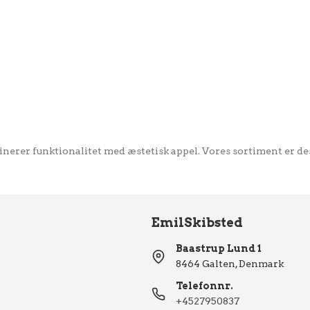
erer funktionalitet med æstetisk appel. Vores sortiment er desi
EmilSkibsted
Baastrup Lund 1
8464 Galten, Denmark
Telefonnr.
+4527950837